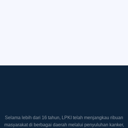
Selama lebih dari 16 tahun, LPKI telah menjangkau ribuan
masyarakat di berbagai daerah melalui penyuluhan kanker,